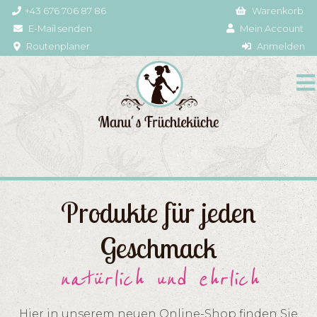
+43 676 706 87 86
Warenkorb
E-Mail senden
Mein Account
Routenplaner
Anmelden
Produkte für jeden
Geschmack
natürlich und ehrlich
Hier in unserem neuen Online-Shop finden Sie