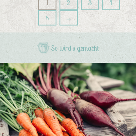
1
2
3
4
5
→
So wird's gemacht