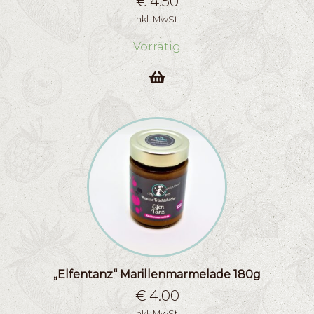
€
4.50
inkl. MwSt.
Vorrätig
„Elfentanz“ Marillenmarmelade 180g
€
4.00
inkl. MwSt.