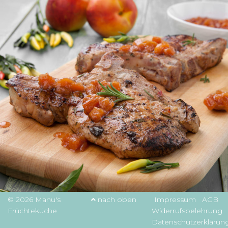
© 2026 Manu's
nach oben
Impressum
AGB
Früchteküche
Widerrufsbelehrung
Datenschutzerklärun