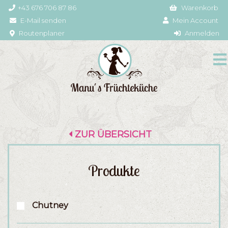
+43 676 706 87 86
Warenkorb
E-Mail senden
Mein Account
Routenplaner
Anmelden
ZUR ÜBERSICHT
Produkte
Chutney