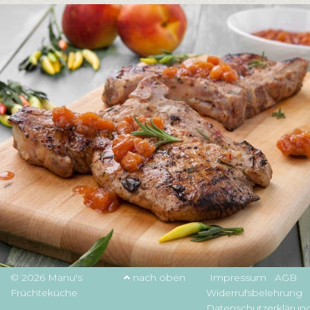
© 2026 Manu's
nach oben
Impressum
AGB
Früchteküche
Widerrufsbelehrung
Datenschutzerklärun