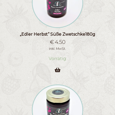
„Edler Herbst“ Süße Zwetschke180g
€
4.50
inkl. MwSt.
Vorrätig