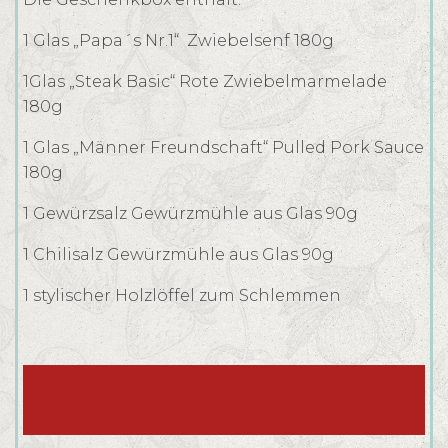
1 Glas „Papa´s Nr.1“ Zwiebelsenf 180g
1Glas „Steak Basic“ Rote Zwiebelmarmelade
180g
1 Glas „Männer Freundschaft“ Pulled Pork Sauce
180g
1 Gewürzsalz Gewürzmühle aus Glas 90g
1 Chilisalz Gewürzmühle aus Glas 90g
1 stylischer Holzlöffel zum Schlemmen
Alles vernascht! Wir produzieren gerade
mehr von diesem Produkt!