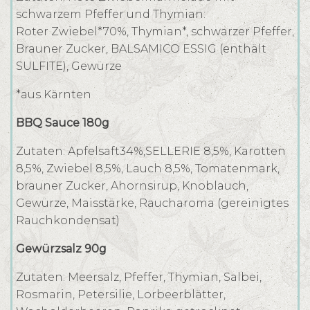
schwarzem Pfeffer und Thymian:
Roter Zwiebel*70%, Thymian*, schwarzer Pfeffer,
Brauner Zucker, BALSAMICO ESSIG (enthält
SULFITE), Gewürze
*aus Kärnten
BBQ Sauce 180g
Zutaten: Apfelsaft34%,SELLERIE 8,5%, Karotten
8,5%, Zwiebel 8,5%, Lauch 8,5%, Tomatenmark,
brauner Zucker, Ahornsirup, Knoblauch,
Gewürze, Maisstärke, Raucharoma (gereinigtes
Rauchkondensat)
Gewürzsalz 90g
Zutaten: Meersalz, Pfeffer, Thymian, Salbei,
Rosmarin, Petersilie, Lorbeerblätter,