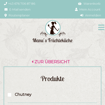
+43 676 706 87 86
Warenkorb
E-Mail senden
Mein Account
Routenplaner
Anmelden
ZUR ÜBERSICHT
Produkte
Chutney