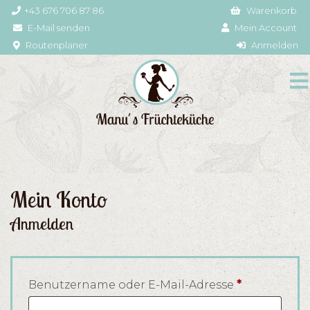
+43 676 706 87 86
Warenkorb
E-Mail senden
Mein Account
Routenplaner
Anmelden
Mein Konto
Anmelden
Erforderlic
Benutzername oder E-Mail-Adresse
*