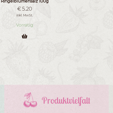
Ringelblumensalz 100g
€
5.20
inkl. MwSt.
Vorrätig
Produktvielfalt