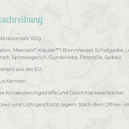
schreibung
dkräutersalz 150g
aten: Meersalz*, Kräuter**( Brennnessel, Schafgarbe,
rsch, Spitzwegerich, Gundelrebe, Petersilie, Salbei)
ersalz aus der EU
aus Kärnten
e Konservierungsstoffe und Geschmacksverstärker
cken und Lichtgeschützt lagern. Nach dem Öffnen im