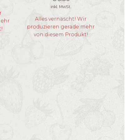
inkl. MwSt.
r
Alles vernascht! Wir
mehr
produzieren gerade mehr
t!
von diesem Produkt!