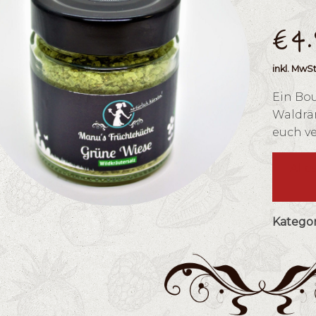
€
4
inkl. MwSt
Ein Bo
Waldrän
euch ve
Alle
Kategor