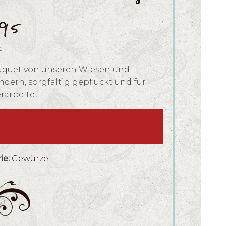
.95
.
uquet von unseren Wiesen und
dern, sorgfältig gepflückt und für
rarbeitet
s vernascht! Wir produzieren gerade
mehr von diesem Produkt!
ie:
Gewürze