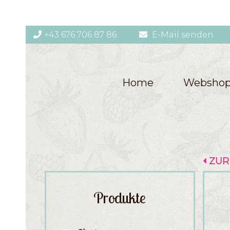
+43 676 706 87 86
E-Mail senden
Home
Websho
ZUR
Produkte