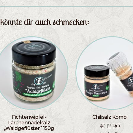
könnte dir auch schmecken:
Fichtenwipfel-
Chilisalz Kombi
Lärchennadelsalz
€
12.90
„Waldgeflüster“ 150g