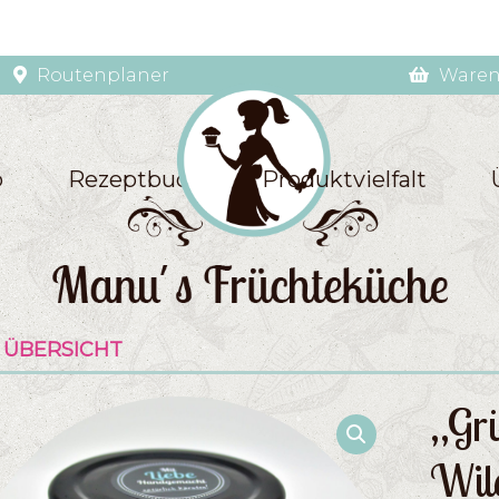
Routenplaner
Waren
p
Rezeptbuch
Produktvielfalt
 ÜBERSICHT
„Gr
Wil