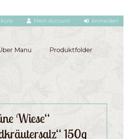
korb
Mein Account
Anmelden
Über Manu
Produktfolder
üne Wiese“
dkräutersalz“ 150g