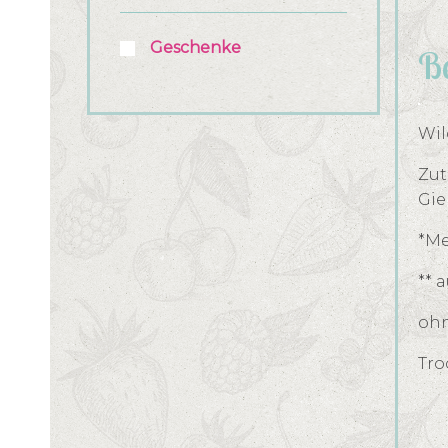
Geschenke
Be
Wil
Zut
Gie
*Me
** 
ohn
Tro