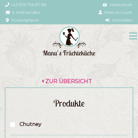
+43 676 706 87 86
Warenkorb
E-Mail senden
Mein Account
Routenplaner
Anmelden
ZUR ÜBERSICHT
Produkte
Chutney