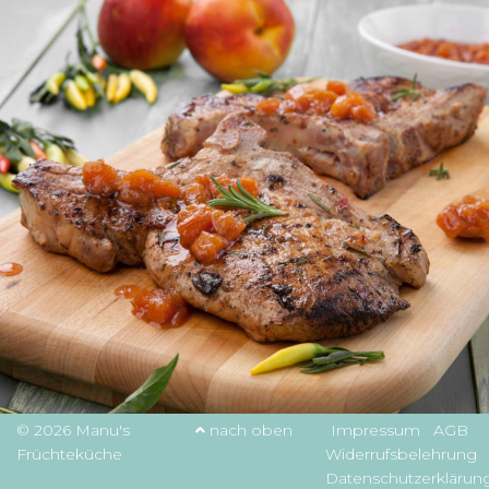
© 2026 Manu's
nach oben
Impressum
AGB
Früchteküche
Widerrufsbelehrung
Datenschutzerklärun