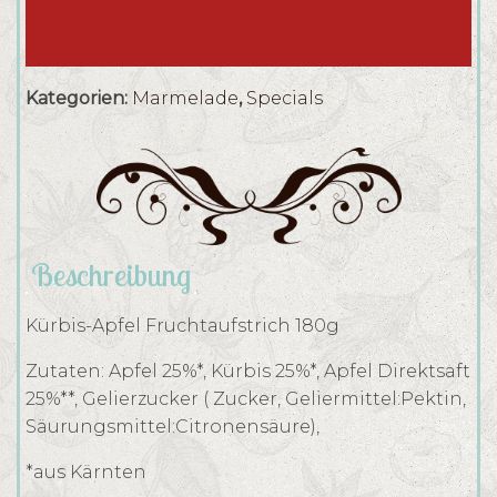
Alles vernascht! Wir produzieren gerade
mehr von diesem Produkt!
Kategorien:
Marmelade
,
Specials
Beschreibung
Kürbis-Apfel Fruchtaufstrich 180g
Zutaten: Apfel 25%*, Kürbis 25%*, Apfel Direktsaft
25%**, Gelierzucker ( Zucker, Geliermittel:Pektin,
Säurungsmittel:Citronensäure),
*aus Kärnten