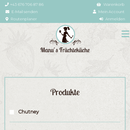
+43 676 706 87 86
Warenkorb
E-Mail senden
Mein Account
Routenplaner
Anmelden
Produkte
Chutney