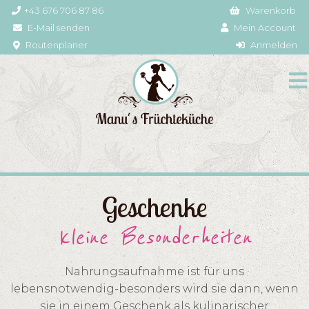
+43 676 706 87 86
Warenkorb
E-Mail senden
Mein Account
Routenplaner
Anmelden
Geschenke
kleine Besonderheiten
Nahrungsaufnahme ist für uns
lebensnotwendig-besonders wird sie dann, wenn
sie in einem Geschenk als kulinarischer