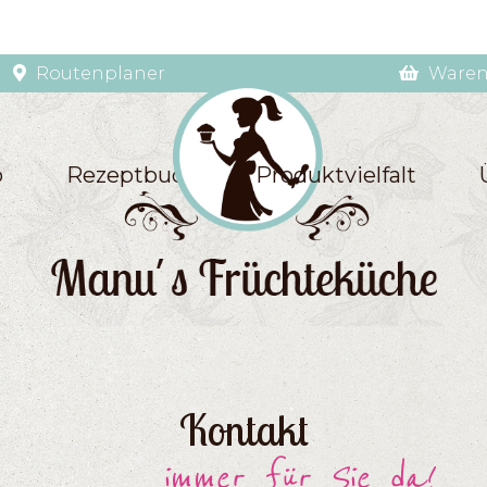
Routenplaner
Waren
p
Rezeptbuch
Produktvielfalt
Kontakt
immer für Sie da!