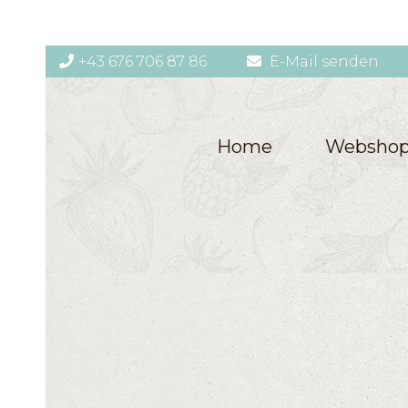
+43 676 706 87 86
E-Mail senden
Home
Websho