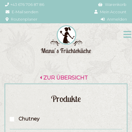
+43 676 706 87 86
Warenkorb
E-Mail senden
Mein Account
Routenplaner
Anmelden
ZUR ÜBERSICHT
Produkte
Chutney