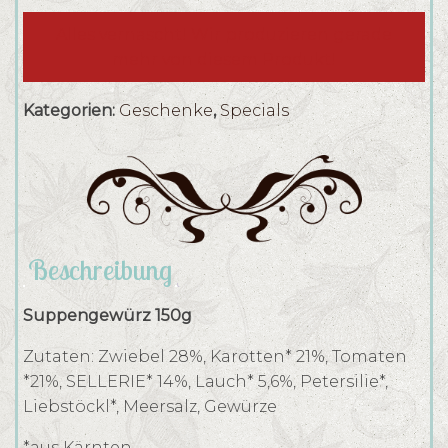
Alles vernascht! Wir produzieren gerade
mehr von diesem Produkt!
Kategorien:
Geschenke
,
Specials
Beschreibung
Suppengewürz 150g
Zutaten: Zwiebel 28%, Karotten* 21%, Tomaten
*21%, SELLERIE* 14%, Lauch* 5,6%, Petersilie*,
Liebstöckl*, Meersalz, Gewürze
*aus Kärnten