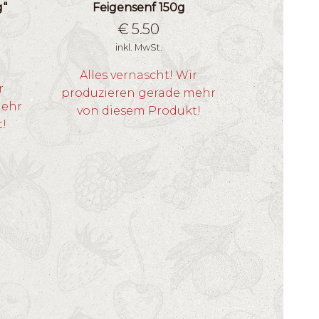
g“
Feigensenf 150g
€
5.50
inkl. MwSt.
Alles vernascht! Wir
r
produzieren gerade mehr
mehr
von diesem Produkt!
t!