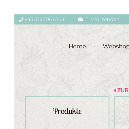
+43 676 706 87 86
E-Mail senden
Home
Websho
ZUR
Produkte