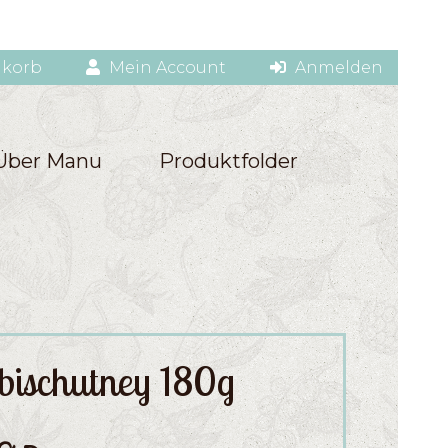
korb
Mein Account
Anmelden
Über Manu
Produktfolder
bischutney 180g