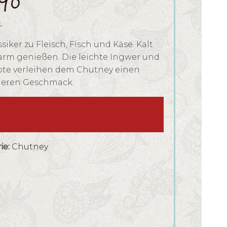
.90
.
ssiker zu Fleisch, Fisch und Käse. Kalt
arm genießen. Die leichte Ingwer und
Note verleihen dem Chutney einen
eren Geschmack.
s vernascht! Wir produzieren gerade
mehr von diesem Produkt!
ie:
Chutney