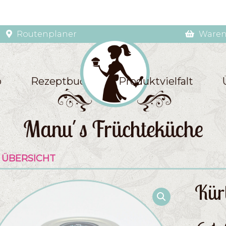
Routenplaner
Waren
p
Rezeptbuch
Produktvielfalt
 ÜBERSICHT
Kür