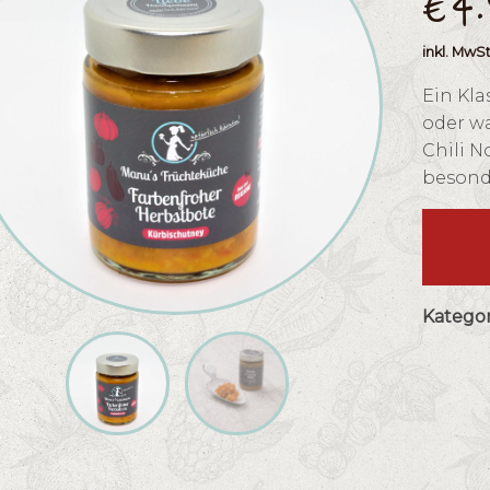
€
4
inkl. MwSt
Ein Kla
oder w
Chili 
besond
Alle
Kategor