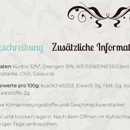
schreibung
Zusätzliche Informa
aten:
Kürbis 32%*, Orangen 19%, WEISSWEINESSIG(enthä
sstärke, Chili, Gewürze
rwerte pro 100g:
kcal/KJ:49/203, Eiweiß: 0g, Fett: 0g, K
laststoffe: 2g
e Konservierungsstoffe und Geschmacksverstärker
l und trocken lagern. Nach dem Öffnen im Kühlschra
iger Tage verbrauchen