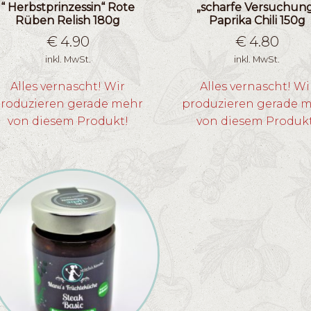
“ Herbstprinzessin“ Rote
„scharfe Versuchun
Rüben Relish 180g
Paprika Chili 150g
€
4.90
€
4.80
inkl. MwSt.
inkl. MwSt.
Alles vernascht! Wir
Alles vernascht! Wi
roduzieren gerade mehr
produzieren gerade 
von diesem Produkt!
von diesem Produk