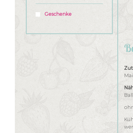
Geschenke
Be
Zut
Mai
Näh
Bal
ohn
Küh
wen