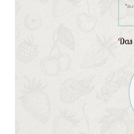
*au
Das 