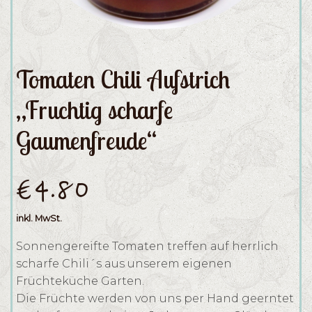
Tomaten Chili Aufstrich
„Fruchtig scharfe
Gaumenfreude“
€
4.80
inkl. MwSt.
Sonnengereifte Tomaten treffen auf herrlich
scharfe Chili´s aus unserem eigenen
Früchteküche Garten.
Die Früchte werden von uns per Hand geerntet