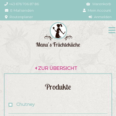
+43 676 706 87 86
Warenkorb
E-Mail senden
Mein Account
Routenplaner
Anmelden
ZUR ÜBERSICHT
Produkte
Chutney