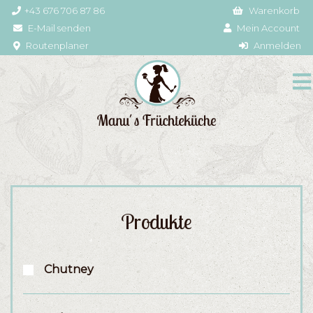
+43 676 706 87 86
Warenkorb
E-Mail senden
Mein Account
Routenplaner
Anmelden
Produkte
Chutney