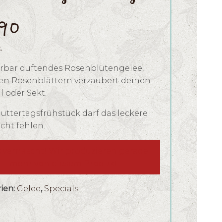
.90
.
bar duftendes Rosenblütengelee,
len Rosenblättern verzaubert deinen
l oder Sekt.
ttertagsfrühstück darf das leckere
cht fehlen.
s vernascht! Wir produzieren gerade
mehr von diesem Produkt!
ien:
Gelee
,
Specials