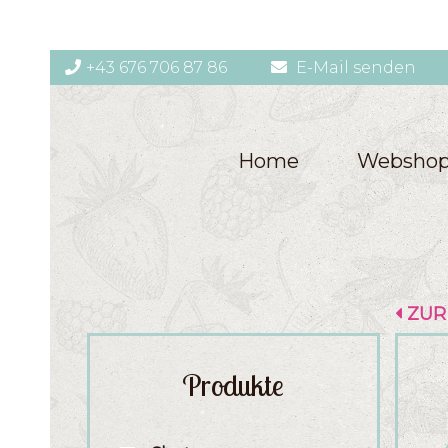
+43 676 706 87 86
E-Mail senden
Home
Websho
ZUR
Produkte