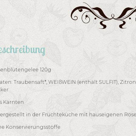
schreibung
enblütengelee 120g
aten: Traubensaft*, WEIßWEIN (enthält SULFIT), Zitron
ker
s Kärnten
hergestellt in der Früchteküche mit hauseigenen Ros
e Konservierungsstoffe