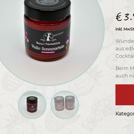
€
3
inkl. MwSt
Wunder
aus ed
Cocktai
Beim Mu
auch ni
Alle
Kategor