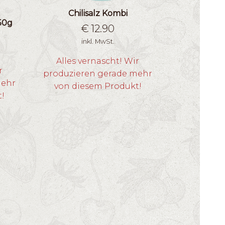
Chilisalz Kombi
50g
€
12.90
inkl. MwSt.
Alles vernascht! Wir
r
produzieren gerade mehr
mehr
von diesem Produkt!
t!