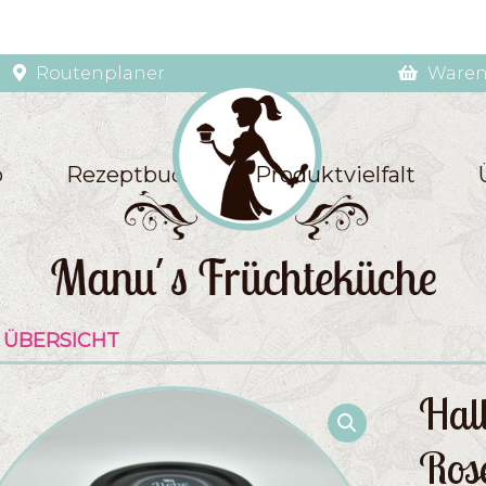
Routenplaner
Waren
p
Rezeptbuch
Produktvielfalt
 ÜBERSICHT
Hal
Ros