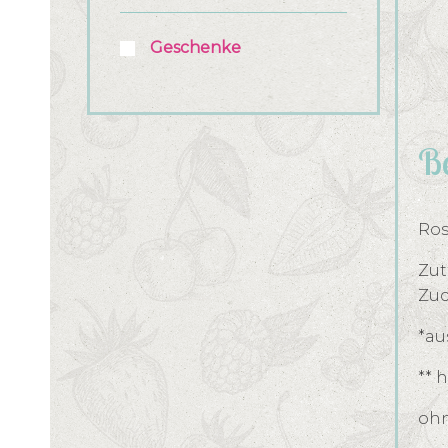
Geschenke
Be
Ros
Zut
Zuc
*au
** 
ohn