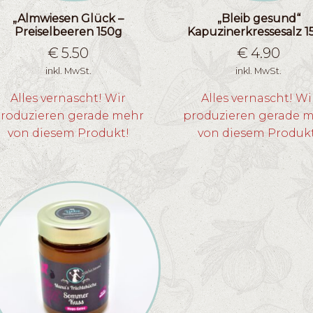
„Almwiesen Glück –
„Bleib gesund“
Preiselbeeren 150g
Kapuzinerkressesalz 1
€
5.50
€
4.90
inkl. MwSt.
inkl. MwSt.
Alles vernascht! Wir
Alles vernascht! Wi
roduzieren gerade mehr
produzieren gerade 
von diesem Produkt!
von diesem Produk