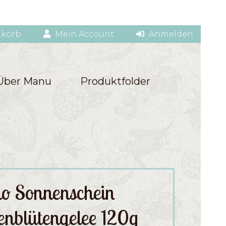
korb
Mein Account
Anmelden
Über Manu
Produktfolder
lo Sonnenschein
enblütengelee 120g