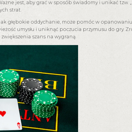
ażne jest, aby grać w sposób świadomy i unikać tzw. „
ch strat.
 jak głębokie oddychanie, może pomóc w opanowaniu 
wieżość umysłu i uniknąć poczucia przymusu do gry. Zr
 zwiększenia szans na wygraną.