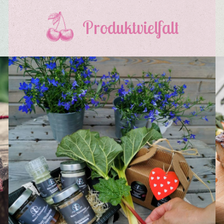
Produktvielfalt