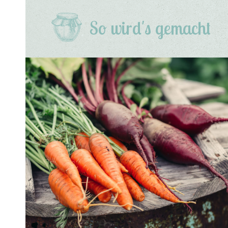
So wird's gemacht