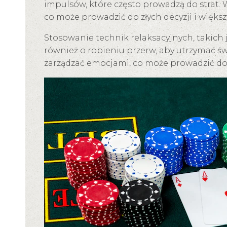
impulsów, które często prowadzą do strat. W
co może prowadzić do złych decyzji i większy
Stosowanie technik relaksacyjnych, takich
również o robieniu przerw, aby utrzymać ś
zarządzać emocjami, co może prowadzić do