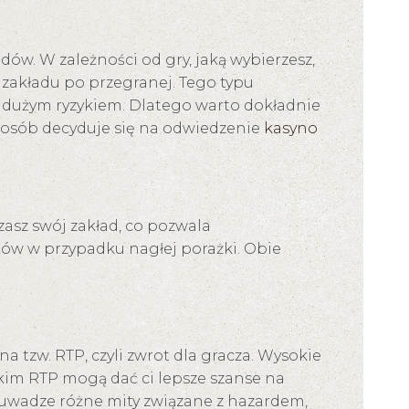
ów. W zależności od gry, jaką wybierzesz,
 zakładu po przegranej. Tego typu
ę z dużym ryzykiem. Dlatego warto dokładnie
e osób decyduje się na odwiedzenie
kasyno
zasz swój zakład, co pozwala
sków w przypadku nagłej porażki. Obie
 tzw. RTP, czyli zwrot dla gracza. Wysokie
sokim RTP mogą dać ci lepsze szanse na
 uwadze różne mity związane z hazardem,