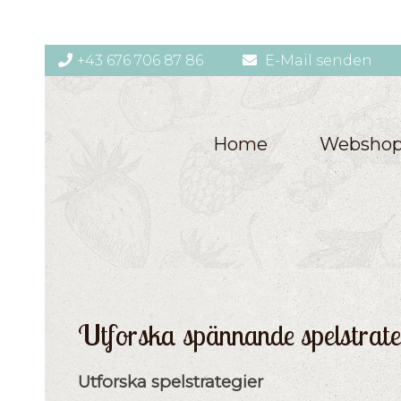
+43 676 706 87 86
E-Mail senden
Home
Websho
Utforska spännande spelstrate
Utforska spelstrategier