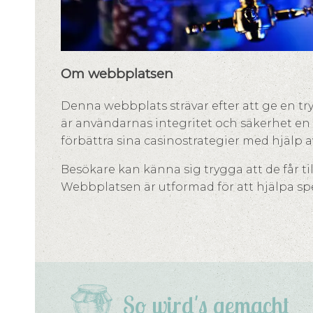
Om webbplatsen
Denna webbplats strävar efter att ge en tr
är användarnas integritet och säkerhet en 
förbättra sina casinostrategier med hjälp av
Besökare kan känna sig trygga att de får ti
Webbplatsen är utformad för att hjälpa spel
So wird's gemacht