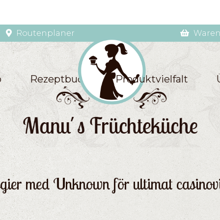
Routenplaner
Waren
p
Rezeptbuch
Produktvielfalt
gier med Unknown för ultimat casinov