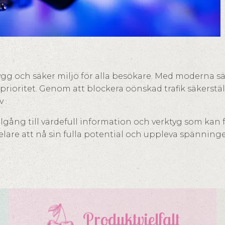
ygg och säker miljö för alla besökare. Med moderna sä
prioritet. Genom att blockera oönskad trafik säkerstäl
 .
llgång till värdefull information och verktyg som kan 
are att nå sin fulla potential och uppleva spänningen 
Produktvielfalt