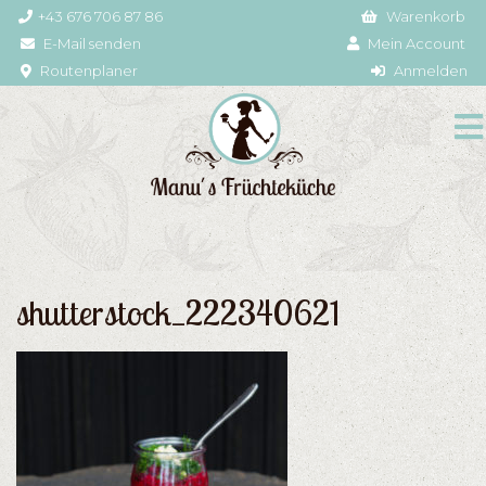
+43 676 706 87 86
Warenkorb
E-Mail senden
Mein Account
Routenplaner
Anmelden
shutterstock_222340621