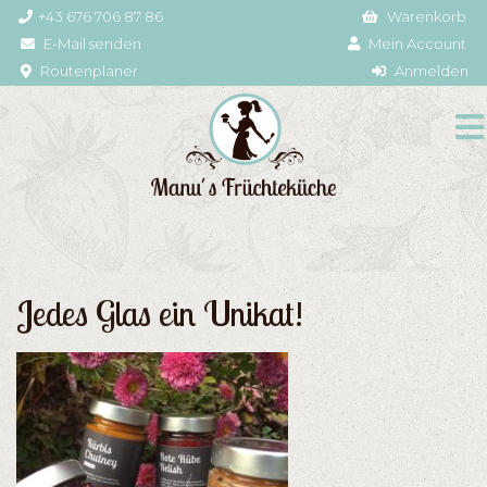
+43 676 706 87 86
Warenkorb
E-Mail senden
Mein Account
Routenplaner
Anmelden
Jedes Glas ein Unikat!