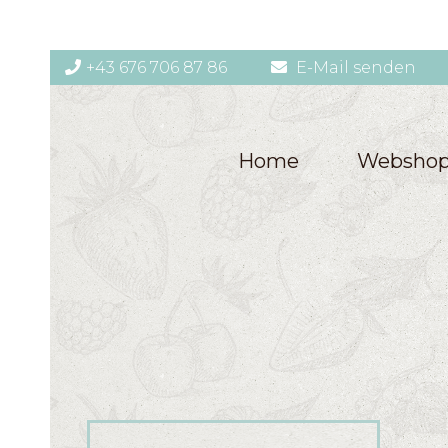
+43 676 706 87 86
E-Mail senden
Home
Websho