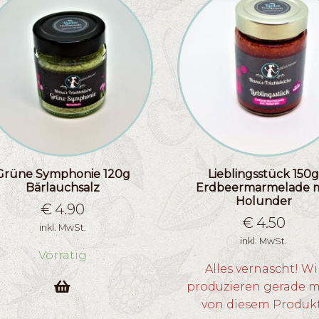
Grüne Symphonie 120g
Lieblingsstück 150
Bärlauchsalz
Erdbeermarmelade m
Holunder
€
4.90
€
4.50
inkl. MwSt.
inkl. MwSt.
Vorrätig
Alles vernascht! Wi
produzieren gerade 
von diesem Produk