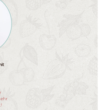
g
it
r
mehr
t!