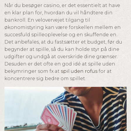
Når du besøger casino, er det essentielt at have
en klar plan for, hvordan du vil håndtere din
bankroll. En velovervejet tilgang til
økonomistyring kan være forskellen mellem en
succesfuld spilleoplevelse og en skuffende en.
Det anbefales, at du fastsætter et budget, før du
begynder at spille, så du kan holde styr på dine
udgifter og undgå at overskride dine grænser.
Desuden er det ofte en god idé at spille uden
bekymringer som fx at
spil uden rofus
for at
koncentrere sig bedre om spillet.