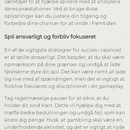
værktøjer til at hjælpe spillere med at analysere
deres præstationer. Ved at bruge disse
oplysninger kan du justere din tilgang og
forbedre dine chancer for at vinde i fremtiden.
Spil ansvarligt og forbliv fokuseret
En af de vigtigste strategier for succes i casinoet
er at spille ansvarligt. Det betyder, at du skal være
opmærksom på dine grænser og undgå at lade
følelserne styre dit spil. Det kan være nemt at lade
sig rive med af spændingen, men det er vigtigt at
forblive fokuseret og disciplineret i dit gameplay.
Tag regelmæssige pauser for at sikre, at du
holder dit sind klart. Dette vil hjælpe dig med at
træffe bedre beslutninger og undgå fejl, som kan
koste dig penge. Husk, at gambling skal være en
underholdende aktivitet, og det er vigtigt at nyde