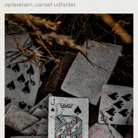
oplevelsen, uanset udfaldet.