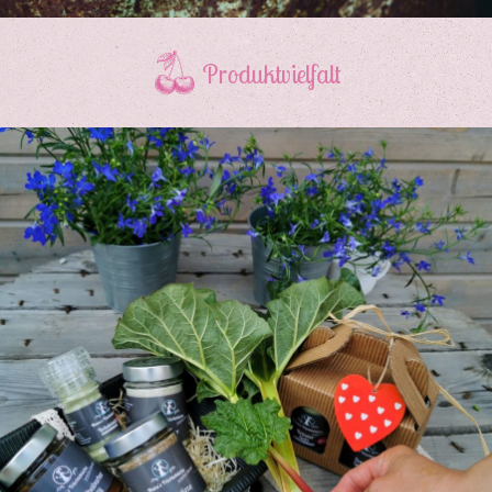
Produktvielfalt