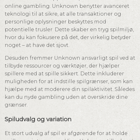
online gambling. Unknown benytter avanceret
teknologi til at sikre, at alle transaktioner og
personlige oplysninger beskyttes mod
potentielle trusler. Dette skaber en tryg spilmiljø,
hvor du kan fokusere på det, der virkelig betyder
noget – at have det sjovt.
Desuden fremmer Unknown ansvarligt spil ved at
tilbyde ressourcer og værktøjer, der hjælper
spillere med at spille sikkert. Dette inkluderer
muligheden for at indstille spilgrænser, som kan
hjælpe med at moderere din spilaktivitet. Således
kan du nyde gambling uden at overskride dine
grænser.
Spiludvalg og variation
Et stort udvalg af spil er afgørende for at holde