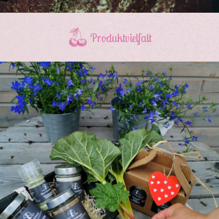
Produktvielfalt