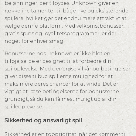
belønninger, der tilbydes. Unknown giver en
række incitamenter til både nye og eksisterende
spillere, hvilket gør det endnu mere attraktivt at
vælge denne platform. Med velkomstbonusser,
gratis spins og loyalitetsprogrammer, er der
noget for enhver smag.
Bonusserne hos Unknown er ikke blot en
tilføjelse; de er designet til at forbedre din
spiloplevelse. Med generøse vilkår og betingelser
giver disse tilbud spillerne mulighed for at
maksimere deres chancer for at vinde. Det er
vigtigt at læse betingelserne for bonusserne
grundigt, så du kan få mest muligt ud af din
spilleoplevelse.
Sikkerhed og ansvarligt spil
Sikkerhed er en topprioritet, når det kommer til