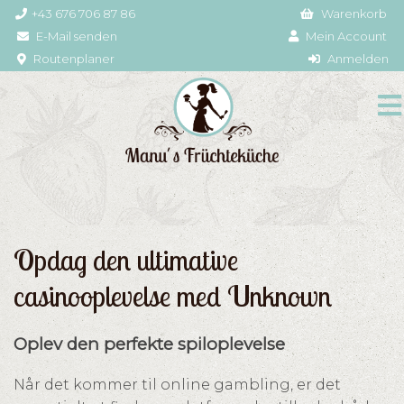
+43 676 706 87 86
Warenkorb
E-Mail senden
Mein Account
Routenplaner
Anmelden
Opdag den ultimative
casinooplevelse med Unknown
Oplev den perfekte spiloplevelse
Når det kommer til online gambling, er det