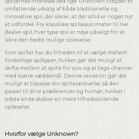
spillernes interesse ved lige. Unknown tilbyder et
omfattende udvalg af både traditionelle og
innovative spil, der sikrer, at der altid er noget nyt
at udforske. Fra klassiske spilleautomater til live
dealer-spil, hver type spil er nøje udvalgt for at
sikre den bedst mulige oplevelse.
Som spiller har du friheden til at vælge mellem
forskellige spiltyper, hvilket gør det muligt at
skifte mellem at spille for sjov og at tage chancer
med større væddemål. Denne variation gør det
muligt at tilpasse din spilleoplevelse, så den
passer til dine præferencer og humør, hvilket i
sidste ende skaber en mere tilfredsstillende
oplevelse.
Hvorfor vælge Unknown?