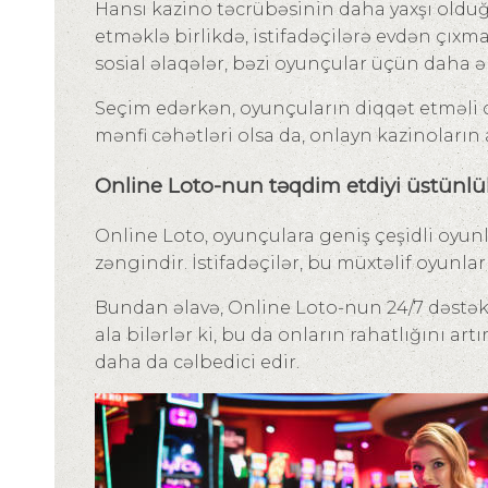
Hansı kazino təcrübəsinin daha yaxşı olduğu
etməklə birlikdə, istifadəçilərə evdən çıxm
sosial əlaqələr, bəzi oyunçular üçün daha əh
Seçim edərkən, oyunçuların diqqət etməli ol
mənfi cəhətləri olsa da, onlayn kazinoların
Online Loto-nun təqdim etdiyi üstünlü
Online Loto, oyunçulara geniş çeşidli oyunlar
zəngindir. İstifadəçilər, bu müxtəlif oyunla
Bundan əlavə, Online Loto-nun 24/7 dəstək 
ala bilərlər ki, bu da onların rahatlığını 
daha da cəlbedici edir.