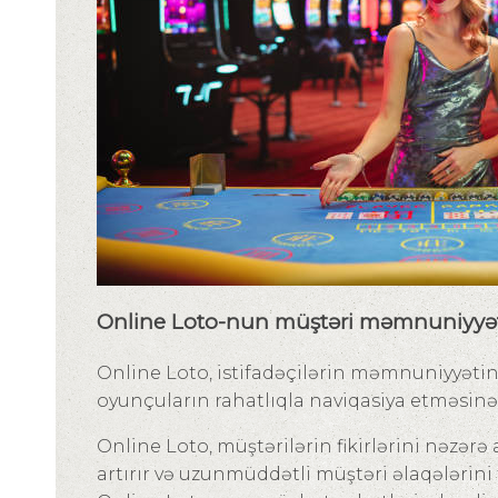
Online Loto-nun müştəri məmnuniyyə
Online Loto, istifadəçilərin məmnuniyyətini
oyunçuların rahatlıqla naviqasiya etməsinə k
Online Loto, müştərilərin fikirlərini nəzərə
artırır və uzunmüddətli müştəri əlaqələrini