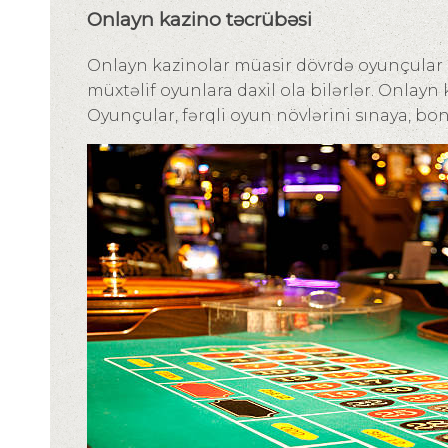
Onlayn kazino təcrübəsi
Onlayn kazinolar müasir dövrdə oyunçular ü
müxtəlif oyunlara daxil ola bilərlər. Onlayn
Oyunçular, fərqli oyun növlərini sınaya, bon