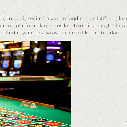
çün geniş seçim imkanları təqdim edir. İstifadəçilər 
 kazino platformaları, xüsusilə
loto online
, müştərilərə 
uslardan yararlana və əyləncəli vaxt keçirə bilərlər.