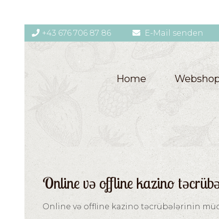
+43 676 706 87 86
E-Mail senden
Home
Websho
Online və offline kazino təcrüb
Online və offline kazino təcrübələrinin müqa