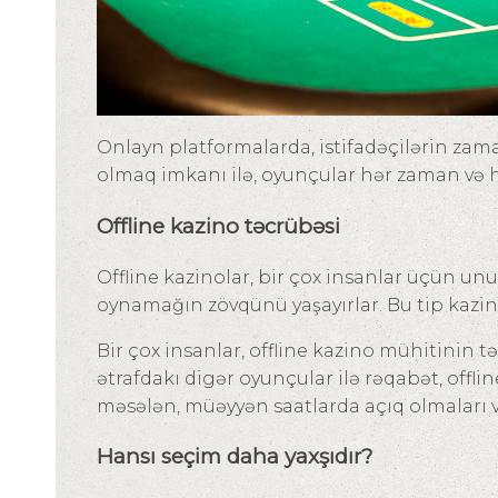
Onlayn platformalarda, istifadəçilərin zam
olmaq imkanı ilə, oyunçular hər zaman və h
Offline kazino təcrübəsi
Offline kazinolar, bir çox insanlar üçün unu
oynamağın zövqünü yaşayırlar. Bu tip kazin
Bir çox insanlar, offline kazino mühitinin təq
ətrafdakı digər oyunçular ilə rəqabət, offli
məsələn, müəyyən saatlarda açıq olmaları 
Hansı seçim daha yaxşıdır?