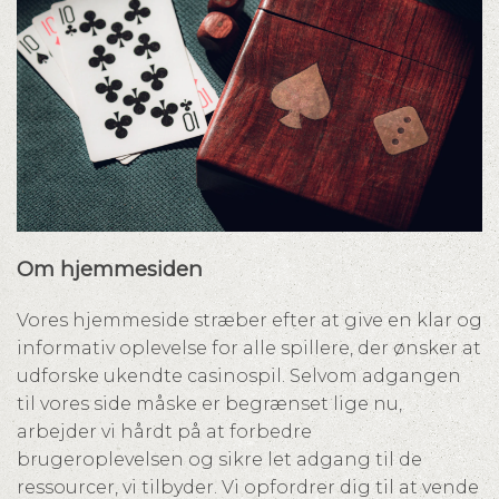
Om hjemmesiden
Vores hjemmeside stræber efter at give en klar og
informativ oplevelse for alle spillere, der ønsker at
udforske ukendte casinospil. Selvom adgangen
til vores side måske er begrænset lige nu,
arbejder vi hårdt på at forbedre
brugeroplevelsen og sikre let adgang til de
ressourcer, vi tilbyder. Vi opfordrer dig til at vende