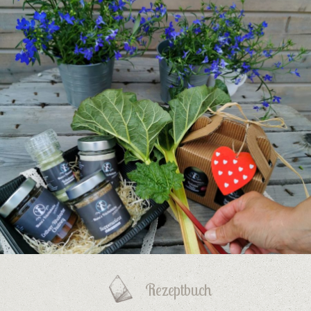
Rezeptbuch