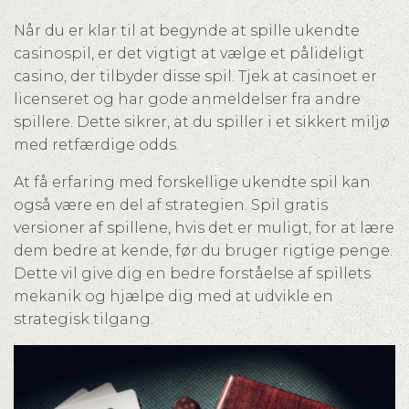
Når du er klar til at begynde at spille ukendte
casinospil, er det vigtigt at vælge et pålideligt
casino, der tilbyder disse spil. Tjek at casinoet er
licenseret og har gode anmeldelser fra andre
spillere. Dette sikrer, at du spiller i et sikkert miljø
med retfærdige odds.
At få erfaring med forskellige ukendte spil kan
også være en del af strategien. Spil gratis
versioner af spillene, hvis det er muligt, for at lære
dem bedre at kende, før du bruger rigtige penge.
Dette vil give dig en bedre forståelse af spillets
mekanik og hjælpe dig med at udvikle en
strategisk tilgang.