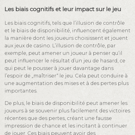
Les biais cognitifs et leur impact sur le jeu
Les biais cognitifs, tels que l’illusion de contrôle
et le biais de disponibilité, influencent également
la manière dont les joueurs choisissent et jouent
aux jeux de casino. L’illusion de contrôle, par
exemple, peut amener un joueur à penser qu’il
peut influencer le résultat d’un jeu de hasard, ce
qui peut le pousser à jouer davantage dans
l’espoir de „maîtriser“ le jeu. Cela peut conduire à
une augmentation des mises et à des pertes plus
importantes.
De plus, le biais de disponibilité peut amener les
joueurs à se souvenir plus facilement des victoires
récentes que des pertes, créant une fausse
impression de chance et les incitant à continuer
de jouer. Ces biais peuvent avoir des