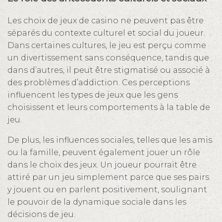
Les choix de jeux de casino ne peuvent pas être
séparés du contexte culturel et social du joueur.
Dans certaines cultures, le jeu est perçu comme
un divertissement sans conséquence, tandis que
dans d’autres, il peut être stigmatisé ou associé à
des problèmes d’addiction. Ces perceptions
influencent les types de jeux que les gens
choisissent et leurs comportements à la table de
jeu.
De plus, les influences sociales, telles que les amis
ou la famille, peuvent également jouer un rôle
dans le choix des jeux. Un joueur pourrait être
attiré par un jeu simplement parce que ses pairs
y jouent ou en parlent positivement, soulignant
le pouvoir de la dynamique sociale dans les
décisions de jeu.