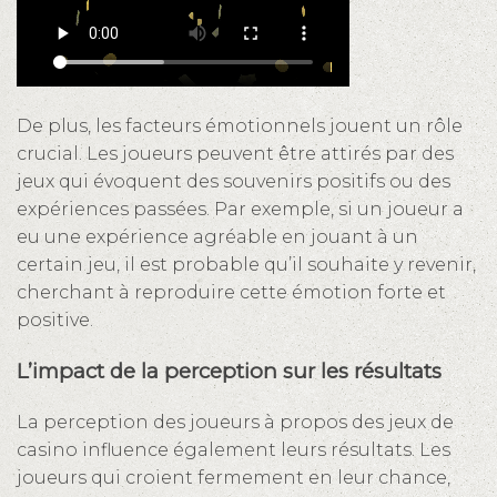
De plus, les facteurs émotionnels jouent un rôle
crucial. Les joueurs peuvent être attirés par des
jeux qui évoquent des souvenirs positifs ou des
expériences passées. Par exemple, si un joueur a
eu une expérience agréable en jouant à un
certain jeu, il est probable qu’il souhaite y revenir,
cherchant à reproduire cette émotion forte et
positive.
L’impact de la perception sur les résultats
La perception des joueurs à propos des jeux de
casino influence également leurs résultats. Les
joueurs qui croient fermement en leur chance,