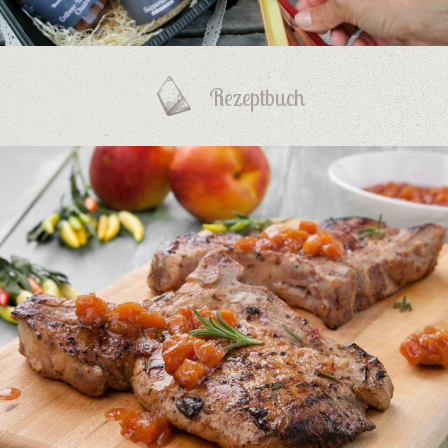
Rezeptbuch