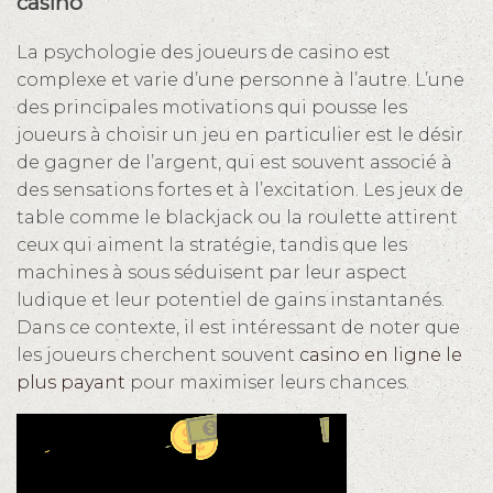
casino
La psychologie des joueurs de casino est
complexe et varie d’une personne à l’autre. L’une
des principales motivations qui pousse les
joueurs à choisir un jeu en particulier est le désir
de gagner de l’argent, qui est souvent associé à
des sensations fortes et à l’excitation. Les jeux de
table comme le blackjack ou la roulette attirent
ceux qui aiment la stratégie, tandis que les
machines à sous séduisent par leur aspect
ludique et leur potentiel de gains instantanés.
Dans ce contexte, il est intéressant de noter que
les joueurs cherchent souvent
casino en ligne le
plus payant
pour maximiser leurs chances.