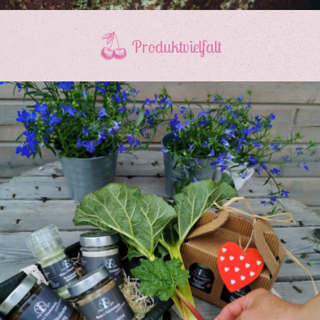
Produktvielfalt