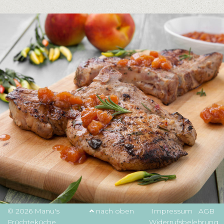
© 2026 Manu's
nach oben
Impressum
AGB
Früchteküche
Widerrufsbelehrung