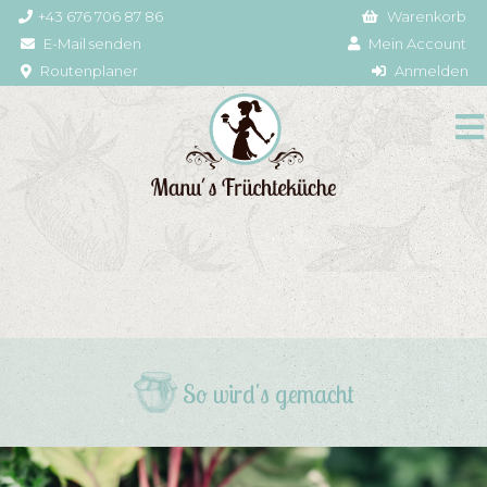
+43 676 706 87 86
Warenkorb
E-Mail senden
Mein Account
Routenplaner
Anmelden
So wird's gemacht