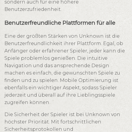
sondern auch für eine höhere
Benutzerzufriedenheit.
Benutzerfreundliche Plattformen für alle
Eine der größten Stärken von Unknown ist die
Benutzerfreundlichkeit ihrer Plattform. Egal, ob
Anfänger oder erfahrener Spieler, jeder kann die
Spiele problemlos genießen. Die intuitive
Navigation und das ansprechende Design
machen es einfach, die gewünschten Spiele zu
finden und zu spielen. Mobile Optimierung ist
ebenfalls ein wichtiger Aspekt, sodass Spieler
jederzeit und überall auf ihre Lieblingsspiele
zugreifen können.
Die Sicherheit der Spieler ist bei Unknown von
höchster Priorität. Mit fortschrittlichen
Sicherheitsprotokollen und