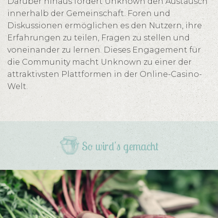
Darüber hinaus fördert Unknown den Austausch
innerhalb der Gemeinschaft. Foren und
Diskussionen ermöglichen es den Nutzern, ihre
Erfahrungen zu teilen, Fragen zu stellen und
voneinander zu lernen. Dieses Engagement für
die Community macht Unknown zu einer der
attraktivsten Plattformen in der Online-Casino-
Welt.
So wird's gemacht