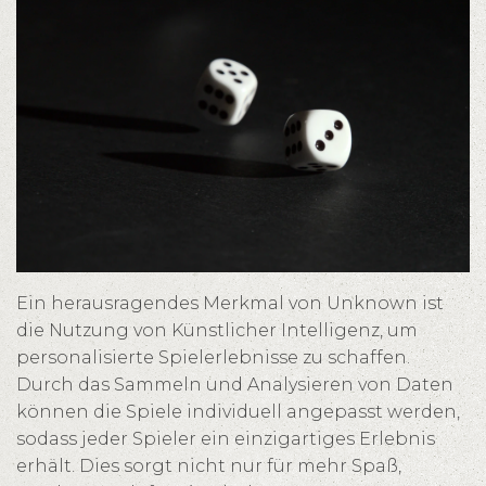
Ein herausragendes Merkmal von Unknown ist
die Nutzung von Künstlicher Intelligenz, um
personalisierte Spielerlebnisse zu schaffen.
Durch das Sammeln und Analysieren von Daten
können die Spiele individuell angepasst werden,
sodass jeder Spieler ein einzigartiges Erlebnis
erhält. Dies sorgt nicht nur für mehr Spaß,