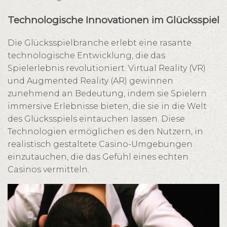
Technologische Innovationen im Glücksspiel
Die Glücksspielbranche erlebt eine rasante
technologische Entwicklung, die das
Spielerlebnis revolutioniert. Virtual Reality (VR)
und Augmented Reality (AR) gewinnen
zunehmend an Bedeutung, indem sie Spielern
immersive Erlebnisse bieten, die sie in die Welt
des Glücksspiels eintauchen lassen. Diese
Technologien ermöglichen es den Nutzern, in
realistisch gestaltete Casino-Umgebungen
einzutauchen, die das Gefühl eines echten
Casinos vermitteln.