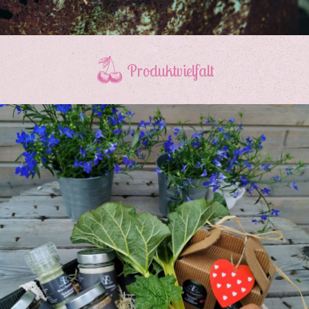
Produktvielfalt