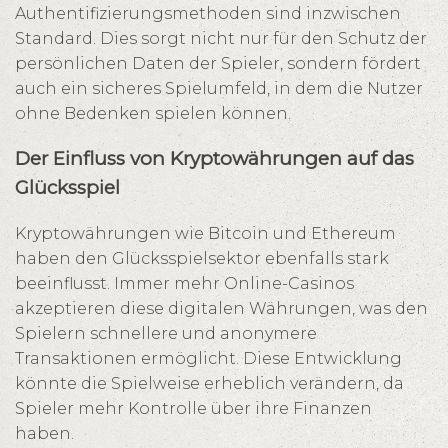
Authentifizierungsmethoden sind inzwischen
Standard. Dies sorgt nicht nur für den Schutz der
persönlichen Daten der Spieler, sondern fördert
auch ein sicheres Spielumfeld, in dem die Nutzer
ohne Bedenken spielen können.
Der Einfluss von Kryptowährungen auf das
Glücksspiel
Kryptowährungen wie Bitcoin und Ethereum
haben den Glücksspielsektor ebenfalls stark
beeinflusst. Immer mehr Online-Casinos
akzeptieren diese digitalen Währungen, was den
Spielern schnellere und anonymere
Transaktionen ermöglicht. Diese Entwicklung
könnte die Spielweise erheblich verändern, da
Spieler mehr Kontrolle über ihre Finanzen
haben.