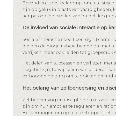
Bovendien is het belangrijk om realistisc
zijn op geluk in plaats van vaardigheden
aanpassen. Het stellen van duidelijke gre
De invloed van sociale interactie op k
Sociale interactie speelt een significante
die hen de mogelijkheid bieden om met ande
verrijken, maar ook leiden tot groepsdruk 
Het delen van successen en verliezen met a
negatief zijn; terwijl steun van anderen 
verhoogde neiging om te gokken om indruk
Het belang van zelfbeheersing en disci
Zelfbeheersing en discipline zijn essentiee
zijn om hun emoties te reguleren en ratio
Het vermogen om op tijd te stoppen, zelfs