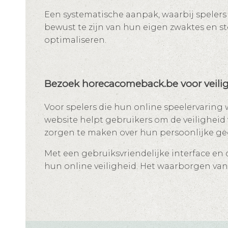
Een systematische aanpak, waarbij spelers
bewust te zijn van hun eigen zwaktes en s
optimaliseren.
Bezoek horecacomeback.be voor veilige
Voor spelers die hun online speelervaring
website helpt gebruikers om de veiligheid
zorgen te maken over hun persoonlijke ge
Met een gebruiksvriendelijke interface en 
hun online veiligheid. Het waarborgen van