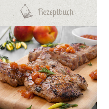
Rezeptbuch