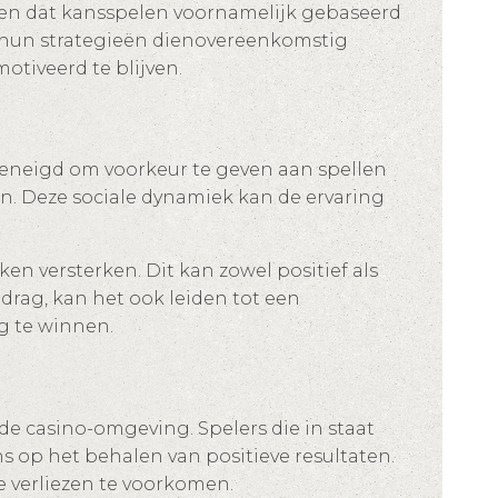
eren dat kansspelen voornamelijk gebaseerd
n hun strategieën dienovereenkomstig
otiveerd te blijven.
k geneigd om voorkeur te geven aan spellen
en. Deze sociale dynamiek kan de ervaring
n versterken. Dit kan zowel positief als
drag, kan het ook leiden tot een
g te winnen.
 de casino-omgeving. Spelers die in staat
 op het behalen van positieve resultaten.
 verliezen te voorkomen.