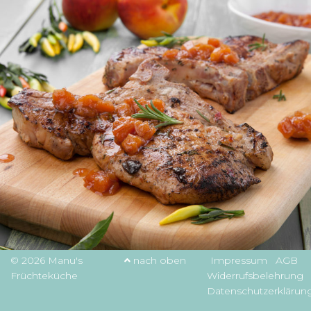
© 2026 Manu's
nach oben
Impressum
AGB
Früchteküche
Widerrufsbelehrung
Datenschutzerklärun