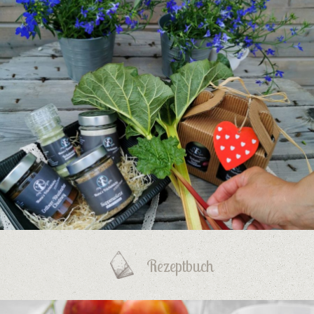
Rezeptbuch