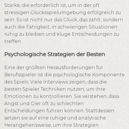
Stärke, die erforderlich ist, um in der oft
stressigen Glücksspielumgebung erfolgreich zu
sein. Es ist nicht nur das Glück, das zählt, sondern
auch die Fähigkeit, in schwierigen Situationen
ruhig zu bleiben und kluge Entscheidungen zu
treffen.
Psychologische Strategien der Besten
Eine der größten Herausforderungen für
Berufsspieler ist die psychologische Komponente
des Spiels. Viele Interviews zeigen, dass die
besten Spieler Techniken nutzen, um ihre
Emotionen zu kontrollieren. Sie verstehen, dass
Angst und Gier oft zu schlechten
Entscheidungen führen können. Stattdessen
setzen sie auf eine ruhige und analytische
Herangehensweise, um ihre Strategien