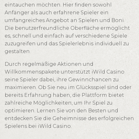
eintauchen möchten. Hier finden sowohl
Anfänger als auch erfahrene Spieler ein
umfangreiches Angebot an Spielen und Boni.
Die benutzerfreundliche Oberfläche ermöglicht
es, schnell und einfach auf verschiedene Spiele
zuzugreifen und das Spielerlebnis individuell zu
gestalten.
Durch regelmäßige Aktionen und
Willkommenspakete unterstützt iWild Casino
seine Spieler dabei, ihre Gewinnchancen zu
maximieren. Ob Sie neu im Glücksspiel sind oder
bereits Erfahrung haben, die Plattform bietet
zahlreiche Möglichkeiten, um Ihr Spiel zu
optimieren. Lernen Sie von den Besten und
entdecken Sie die Geheimnisse des erfolgreichen
Spielens bei iWild Casino.