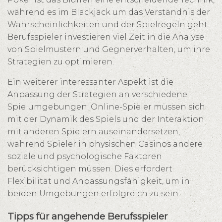
während es im Blackjack um das Verständnis der
Wahrscheinlichkeiten und der Spielregeln geht.
Berufsspieler investieren viel Zeit in die Analyse
von Spielmustern und Gegnerverhalten, um ihre
Strategien zu optimieren.
Ein weiterer interessanter Aspekt ist die
Anpassung der Strategien an verschiedene
Spielumgebungen. Online-Spieler müssen sich
mit der Dynamik des Spiels und der Interaktion
mit anderen Spielern auseinandersetzen,
während Spieler in physischen Casinos andere
soziale und psychologische Faktoren
berücksichtigen müssen. Dies erfordert
Flexibilität und Anpassungsfähigkeit, um in
beiden Umgebungen erfolgreich zu sein.
Tipps für angehende Berufsspieler