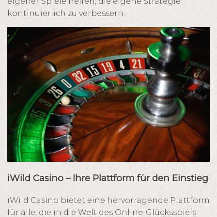
eigener Spiele helfen, die eigene Strategie
kontinuierlich zu verbessern.
iWild Casino – Ihre Plattform für den Einstieg
iWild Casino bietet eine hervorragende Plattform
für alle, die in die Welt des Online-Glücksspiels