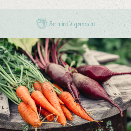
So wird's gemacht