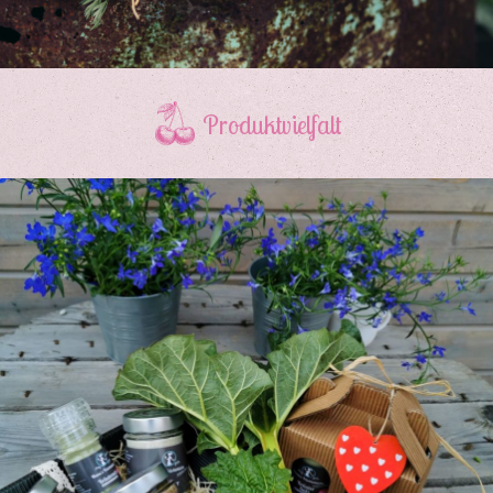
Produktvielfalt