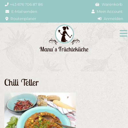
+43 676 706 87 86
Warenkorb
E-Mail senden
Mein Account
Routenplaner
Anmelden
Chili Teller