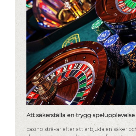
Att säkerställa en trygg spelupplevelse
casino strävar efter att erbjuda en säker