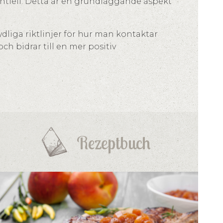
entiell. Detta är en grundläggande aspekt
tydliga riktlinjer för hur man kontaktar
h bidrar till en mer positiv
Rezeptbuch