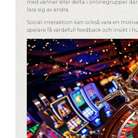
med vänner eller delta i onlinegrupper där
lära sig av andra.
Social interaktion kan också vara en motiv
spelare få värdefull feedback och insikt i h