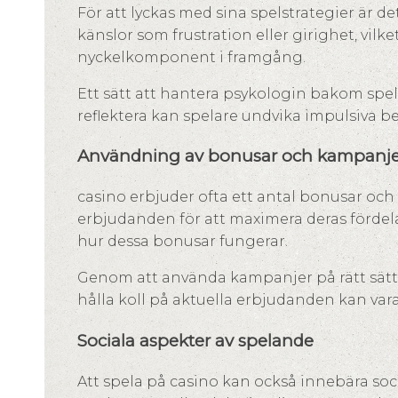
För att lyckas med sina spelstrategier är d
känslor som frustration eller girighet, vilk
nyckelkomponent i framgång.
Ett sätt att hantera psykologin bakom spelan
reflektera kan spelare undvika impulsiva be
Användning av bonusar och kampanje
casino erbjuder ofta ett antal bonusar och 
erbjudanden för att maximera deras fördelar
hur dessa bonusar fungerar.
Genom att använda kampanjer på rätt sätt k
hålla koll på aktuella erbjudanden kan var
Sociala aspekter av spelande
Att spela på casino kan också innebära soc