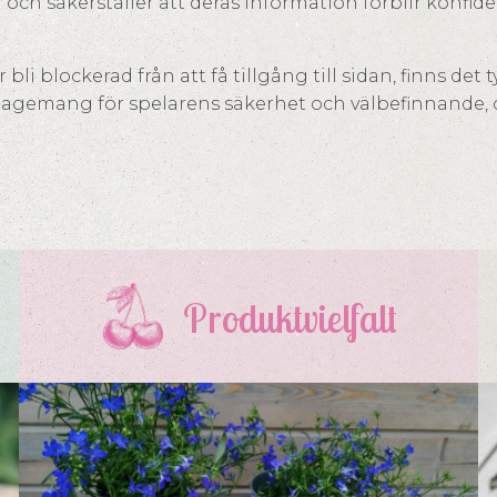
 och säkerställer att deras information förblir konfid
li blockerad från att få tillgång till sidan, finns det 
agemang för spelarens säkerhet och välbefinnande, oc
Produktvielfalt