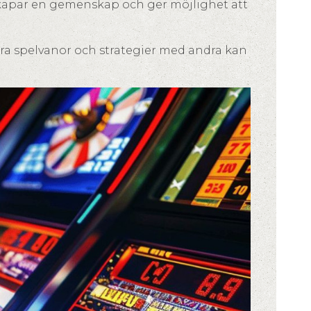
 skapar en gemenskap och ger möjlighet att
tera spelvanor och strategier med andra kan