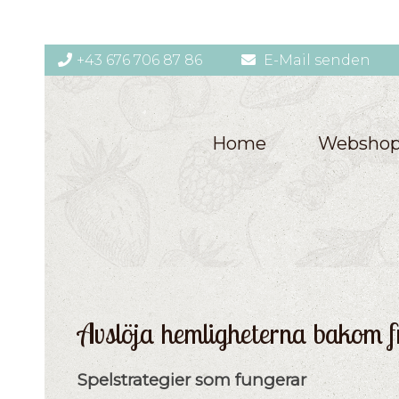
+43 676 706 87 86
E-Mail senden
Home
Websho
Avslöja hemligheterna bakom 
Spelstrategier som fungerar