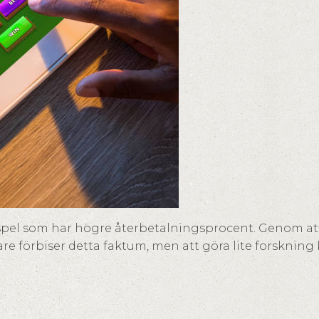
a spel som har högre återbetalningsprocent. Genom at
re förbiser detta faktum, men att göra lite forskning k