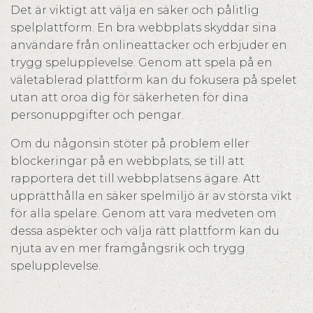
Det är viktigt att välja en säker och pålitlig
spelplattform. En bra webbplats skyddar sina
användare från onlineattacker och erbjuder en
trygg spelupplevelse. Genom att spela på en
väletablerad plattform kan du fokusera på spelet
utan att oroa dig för säkerheten för dina
personuppgifter och pengar.
Om du någonsin stöter på problem eller
blockeringar på en webbplats, se till att
rapportera det till webbplatsens ägare. Att
upprätthålla en säker spelmiljö är av största vikt
för alla spelare. Genom att vara medveten om
dessa aspekter och välja rätt plattform kan du
njuta av en mer framgångsrik och trygg
spelupplevelse.