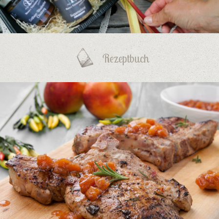
Rezeptbuch