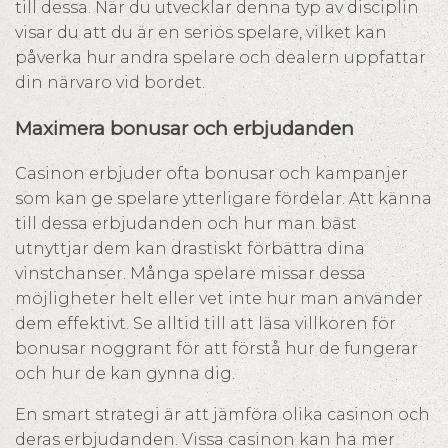
till dessa. När du utvecklar denna typ av disciplin
visar du att du är en seriös spelare, vilket kan
påverka hur andra spelare och dealern uppfattar
din närvaro vid bordet.
Maximera bonusar och erbjudanden
Casinon erbjuder ofta bonusar och kampanjer
som kan ge spelare ytterligare fördelar. Att känna
till dessa erbjudanden och hur man bäst
utnyttjar dem kan drastiskt förbättra dina
vinstchanser. Många spelare missar dessa
möjligheter helt eller vet inte hur man använder
dem effektivt. Se alltid till att läsa villkoren för
bonusar noggrant för att förstå hur de fungerar
och hur de kan gynna dig.
En smart strategi är att jämföra olika casinon och
deras erbjudanden. Vissa casinon kan ha mer