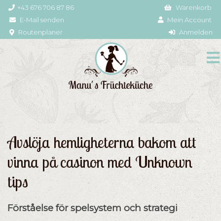
+43 676 706 87 86
Warenkorb
E-Mail senden
Mein Account
Routenplaner
Anmelden
Avslöja hemligheterna bakom att
vinna på casinon med Unknown
tips
Förståelse för spelsystem och strategi