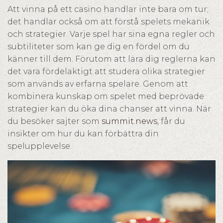
Att vinna på ett casino handlar inte bara om tur;
det handlar också om att förstå spelets mekanik
och strategier. Varje spel har sina egna regler och
subtiliteter som kan ge dig en fördel om du
känner till dem. Förutom att lära dig reglerna kan
det vara fördelaktigt att studera olika strategier
som används av erfarna spelare. Genom att
kombinera kunskap om spelet med beprövade
strategier kan du öka dina chanser att vinna. När
du besöker sajter som
summit.news
, får du
insikter om hur du kan förbättra din
spelupplevelse.