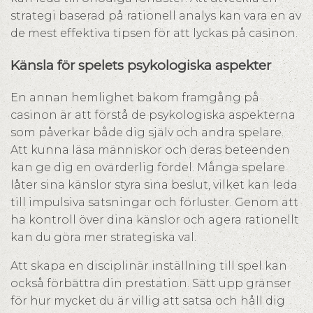
strategi baserad på rationell analys kan vara en av
de mest effektiva tipsen för att lyckas på casinon.
Känsla för spelets psykologiska aspekter
En annan hemlighet bakom framgång på
casinon är att förstå de psykologiska aspekterna
som påverkar både dig själv och andra spelare.
Att kunna läsa människor och deras beteenden
kan ge dig en ovärderlig fördel. Många spelare
låter sina känslor styra sina beslut, vilket kan leda
till impulsiva satsningar och förluster. Genom att
ha kontroll över dina känslor och agera rationellt
kan du göra mer strategiska val.
Att skapa en disciplinär inställning till spel kan
också förbättra din prestation. Sätt upp gränser
för hur mycket du är villig att satsa och håll dig