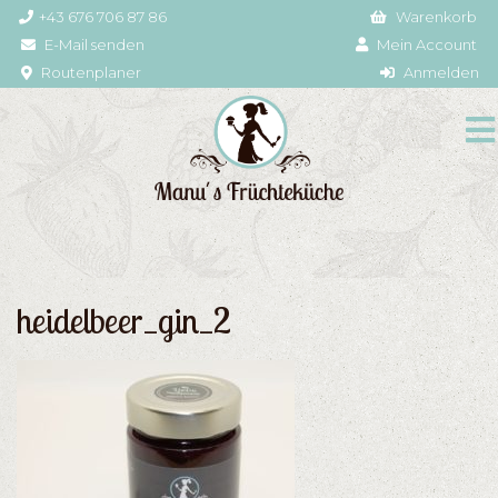
+43 676 706 87 86
Warenkorb
E-Mail senden
Mein Account
Routenplaner
Anmelden
heidelbeer_gin_2