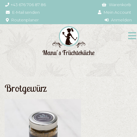
+43 676 706 87 86
Warenkorb
E-Mail senden
Mein Account
Routenplaner
Anmelden
Brotgewürz