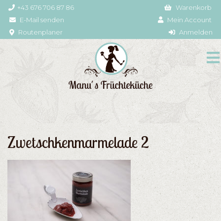
+43 676 706 87 86
Warenkorb
E-Mail senden
Mein Account
Routenplaner
Anmelden
Zwetschkenmarmelade 2