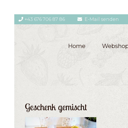
+43 676 706 87 86
E-Mail senden
Home
Websho
Geschenk gemischt