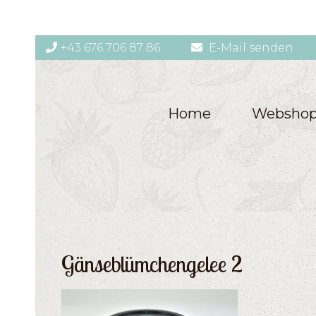
+43 676 706 87 86
E-Mail senden
Home
Websho
Gänseblümchengelee 2