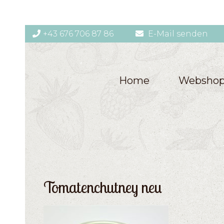
+43 676 706 87 86
E-Mail senden
Home
Websho
Tomatenchutney neu