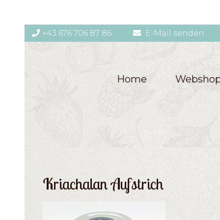
+43 676 706 87 86
E-Mail senden
Home
Websho
Kriachalan Aufstrich