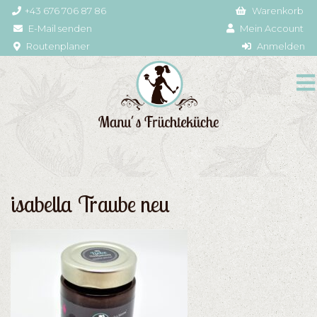
+43 676 706 87 86
Warenkorb
E-Mail senden
Mein Account
Routenplaner
Anmelden
isabella Traube neu