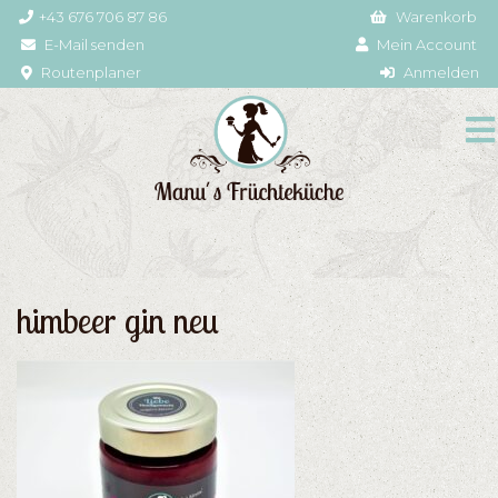
+43 676 706 87 86
Warenkorb
E-Mail senden
Mein Account
Routenplaner
Anmelden
himbeer gin neu