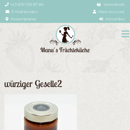
+43 676 706 87 86
Warenkorb
E-Mail senden
Mein Account
Routenplaner
Anmelden
würziger Geselle2