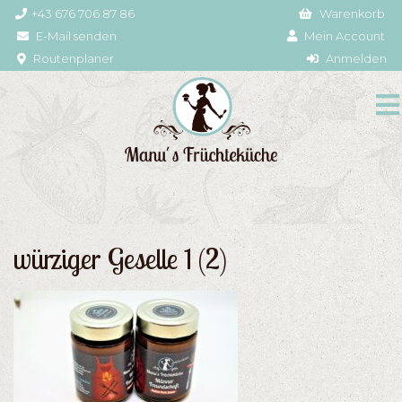
+43 676 706 87 86
Warenkorb
E-Mail senden
Mein Account
Routenplaner
Anmelden
würziger Geselle 1 (2)