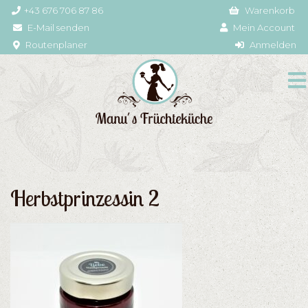
+43 676 706 87 86
Warenkorb
E-Mail senden
Mein Account
Routenplaner
Anmelden
Herbstprinzessin 2