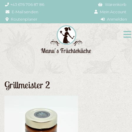
+43 676 706 87 86
Warenkorb
E-Mail senden
Mein Account
Routenplaner
Anmelden
Grillmeister 2