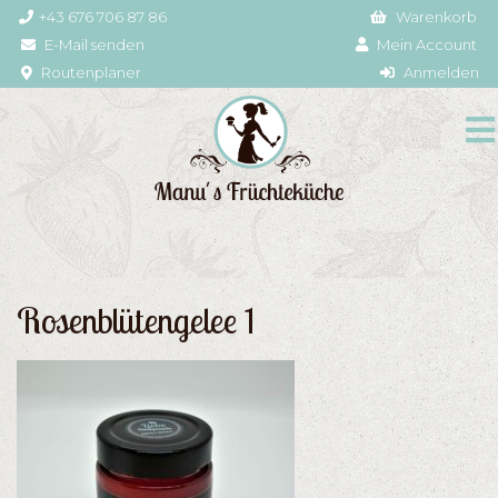
+43 676 706 87 86
Warenkorb
E-Mail senden
Mein Account
Routenplaner
Anmelden
Rosenblütengelee 1