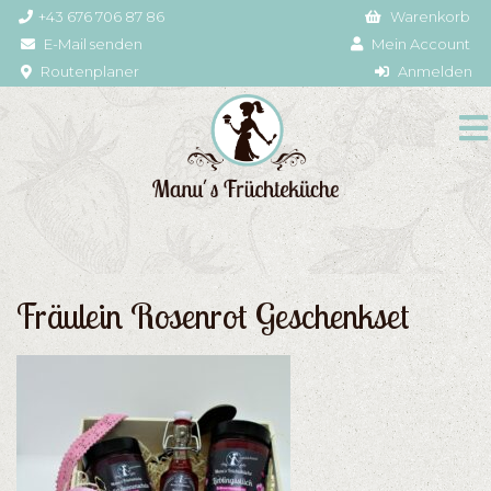
+43 676 706 87 86
Warenkorb
E-Mail senden
Mein Account
Routenplaner
Anmelden
Fräulein Rosenrot Geschenkset