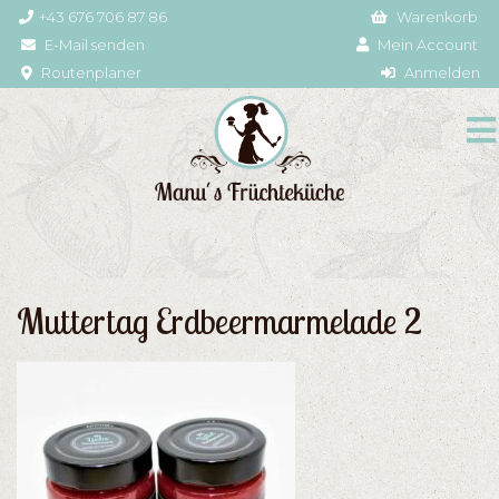
+43 676 706 87 86
Warenkorb
E-Mail senden
Mein Account
Routenplaner
Anmelden
Muttertag Erdbeermarmelade 2